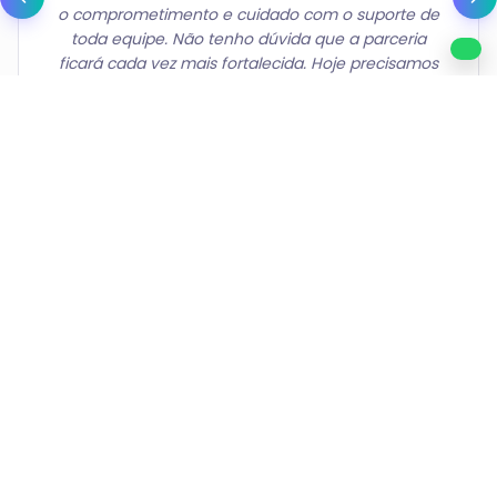
inicialmente como prestador de serviços. A Zipia
foi essencial nesse processo, oferecendo todo o
suporte e a estrutura necessários para que eu
realizasse o sonho de abrir minha própria
corretora. Hoje, deixei de atuar como prestador e
passei a liderar meu próprio negócio — algo que
só se tornou possível graças à assessoria da Zipia."
PARA QUEM É A ZÍPIA ASSESSORIA
Somos a assessoria ideal para
quem quer crescer no mercado
de seguros