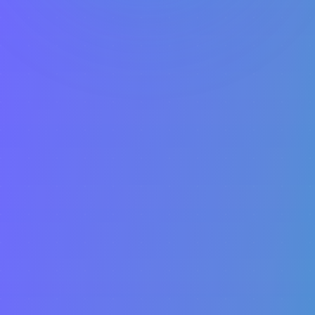
Seguradora
Ever
Excelsior
HDI
Ituran
Justos
MAG
Seguros
Mapfre
Pottencial