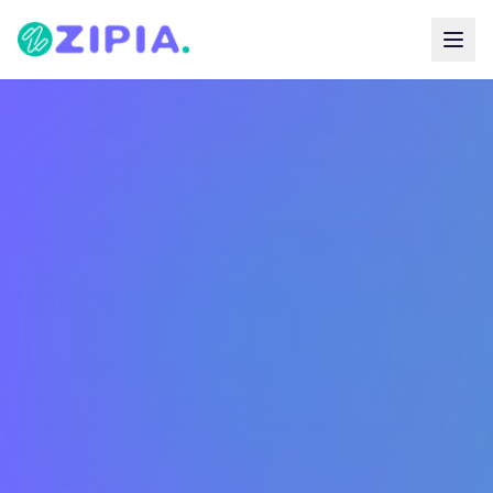
Zipia Assessoria
Quem somos
Companhias
Nossos Serviços
Aliro
Seja nosso parceiro
Allseg
Âncora
BP