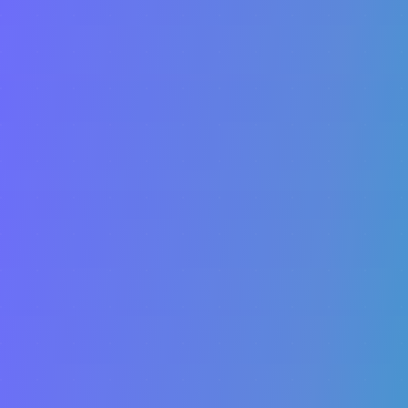
Sami
Sancor
Suhai
Too
Seguros
Unifisa
UseBens
VUMI
Yelum