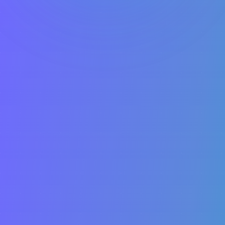
Seguradora
Ever
Excelsior
HDI
Ituran
Justos
MAG
Seguros
Mapfre
Pottencial