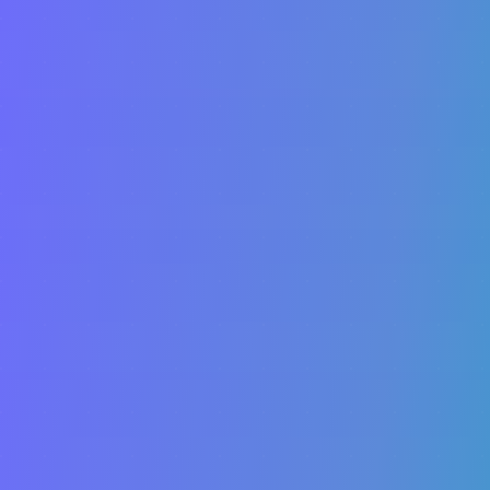
Sami
Sancor
Suhai
Too
Seguros
Unifisa
UseBens
VUMI
Yelum