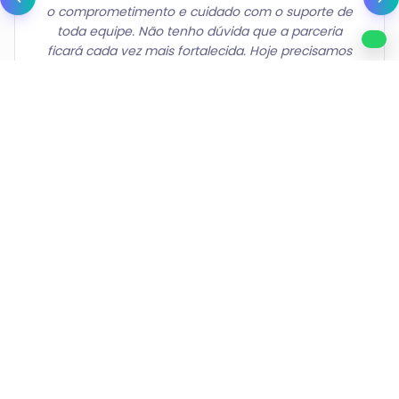
inicialmente como prestador de serviços. A Zipia
foi essencial nesse processo, oferecendo todo o
suporte e a estrutura necessários para que eu
realizasse o sonho de abrir minha própria
corretora. Hoje, deixei de atuar como prestador e
passei a liderar meu próprio negócio — algo que
só se tornou possível graças à assessoria da Zipia."
PARA QUEM É A ZÍPIA ASSESSORIA
Somos a assessoria ideal para
quem quer crescer no mercado
de seguros