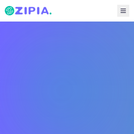
Zipia Assessoria
Quem somos
Companhias
Nossos Serviços
Aliro
Seja nosso parceiro
Allseg
Âncora
BP